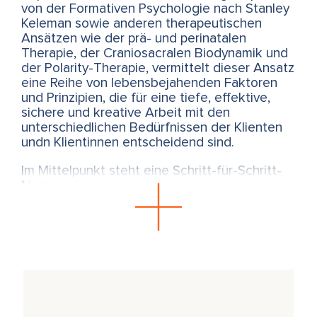
von der Formativen Psychologie nach Stanley
Keleman sowie anderen therapeutischen
Ansätzen wie der prä- und perinatalen
Therapie, der Craniosacralen Biodynamik und
der Polarity-Therapie, vermittelt dieser Ansatz
eine Reihe von lebensbejahenden Faktoren
und Prinzipien, die für eine tiefe, effektive,
sichere und kreative Arbeit mit den
unterschiedlichen Bedürfnissen der Klienten
undn Klientinnen entscheidend sind.
Im Mittelpunkt steht eine Schritt-für-Schritt-
Methodologie, die darauf abzielt, die innere
Kommunikation zwischen Nervensystem,
Stoffwechsel und motorischen Systemen zu
stärken. Das Herz wird dabei als zentraler
Vermittler betrachtet.
Die Schlüsselprinzipien, die der Kurs im Detail
erforscht, sind: