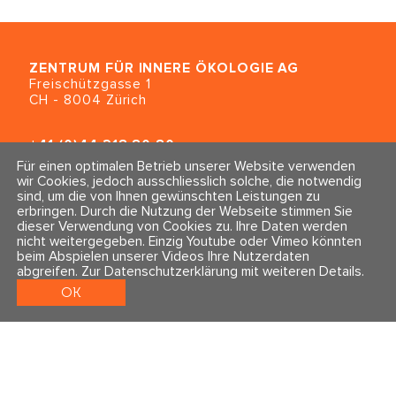
Containment
Präsenz
Spiegeln
ZENTRUM FÜR INNERE ÖKOLOGIE
AG
Freischützgasse 1
Präzises Aufspüren von Veränderungen
CH - 8004 Zürich
und Reaktionen des Klienten/der Klientin
Genaue Reflexion von emotionalen und
+41 (0)44 218 80 80
expressiven Zuständen
info@traumahealing.ch
Für einen optimalen Betrieb unserer Website verwenden
info@polarity.se
wir Cookies, jedoch ausschliesslich solche, die notwendig
Die Fähigkeit, den Erzählungen eines
sind, um die von Ihnen gewünschten Leistungen zu
Klienten/einer Klientin auf vielen Ebenen
erbringen. Durch die Nutzung der Webseite stimmen Sie
Kontakt & Info
Folge uns
gleichzeitig zuhören zu können (Inhalt,
dieser Verwendung von Cookies zu. Ihre Daten werden
Newsletter
nicht weitergegeben. Einzig Youtube oder Vimeo könnten
Emotion, Gestik, Beziehungsdimension,
Impressum & Datenschutz
beim Abspielen unserer Videos Ihre Nutzerdaten
Energetik).
AGBs
abgreifen.
Zur Datenschutzerklärung mit weiteren Details
.
Beziehungsfähigkeiten wie
OK
Kontextualisierung, Differenzierung,
angemessene Kommunikation und
Rhythmus.
Am Ende dieses Kurses werden die