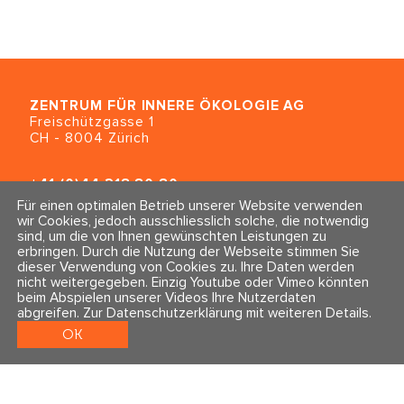
ZENTRUM FÜR INNERE ÖKOLOGIE
AG
Freischützgasse 1
CH - 8004 Zürich
+41 (0)44 218 80 80
info@traumahealing.ch
Für einen optimalen Betrieb unserer Website verwenden
info@polarity.se
wir Cookies, jedoch ausschliesslich solche, die notwendig
sind, um die von Ihnen gewünschten Leistungen zu
erbringen. Durch die Nutzung der Webseite stimmen Sie
Kontakt & Info
Folge uns
dieser Verwendung von Cookies zu. Ihre Daten werden
Newsletter
nicht weitergegeben. Einzig Youtube oder Vimeo könnten
Impressum & Datenschutz
beim Abspielen unserer Videos Ihre Nutzerdaten
AGBs
abgreifen.
Zur Datenschutzerklärung mit weiteren Details
.
OK