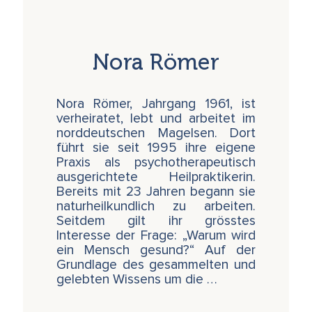
(Zitat aus „
Mein Sehnen kennt den Weg
“ von
Nora Römer, das in unserem Online-Shop
erhältlich ist)
Nora Römer
Wir Menschen leben alle unsere Muster und
pflegen sie konstant - zum Teil bewusst, zu
Nora Römer, Jahrgang 1961, ist
einem viel grösseren aber völlig unbewusst.
verheiratet, lebt und arbeitet im
Die Erkenntnis, dass sich frühe Prägungen in
norddeutschen Magelsen. Dort
unserem Verhalten tief verankert einnisten,
führt sie seit 1995 ihre eigene
hat sich in den letzten Jahren zunehmend
Praxis als psychotherapeutisch
durchgesetzt - sogar die als konservativ
ausgerichtete Heilpraktikerin.
geltenden medizinischen Fachbibeln haben
Bereits mit 23 Jahren begann sie
das inzwischen anerkannt. Hinter dieser oft
naturheilkundlich zu arbeiten.
sehr fixierte Muster bildenden Ebene verbirgt
Seitdem gilt ihr grösstes
sich aber auch die transgenerative Prägung,
Interesse der Frage: „Warum wird
die sowohl kulturell-gesellschaftlich als auch
ein Mensch gesund?“ Auf der
individuell gesteuert ist. Progressive
Grundlage des gesammelten und
Wissenschaftler*innen wie Isabelle Mansuy an
gelebten Wissens um die …
der ETH in Zürich gehen davon aus, dass
solche Einflüsse unserer Vorfahren bis fünf