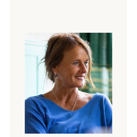
Verkörperung getragen.
An diesem Abend informiert Nora Römer in
einer Online-Veranstaltung über die
wesentlichen Grundlagen des KAQUEKO® und
gibt zudem einen Ausblick auf das
erweiternde Live-Wochenend-Seminar am
4.
– 6. September 2026
. Der Abend bietet
bereits praktische Kaquheko®-Erfahrungen in
der Selbstanwendung und lädt ein zu Fragen,
Dialog und auch Appetit-Aufbau fürs tief
gehende Herbstseminar.
"Heilung geschieht in der Bewegung aus
unserem heilen Selbst,
unserer authentischen Möglichkeit und der
liebenden Wirklichkeit
unseres Herzens."