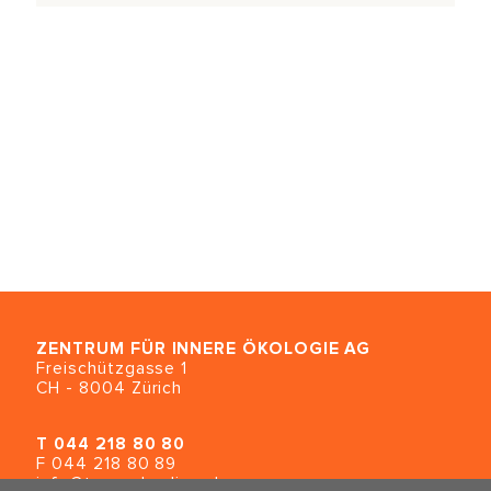
ZENTRUM FÜR INNERE ÖKOLOGIE
AG
Freischützgasse 1
CH - 8004 Zürich
T
044 218 80 80
F 044 218 80 89
info@traumahealing.ch