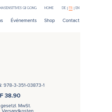
ASENSITIVES QI GONG
HOME
DE
FR
EN
ns
Événements
Shop
Contact
N: 978-3-351-03873-1
HF
38.90
. gesetzl. MwSt.
l. Versandkosten