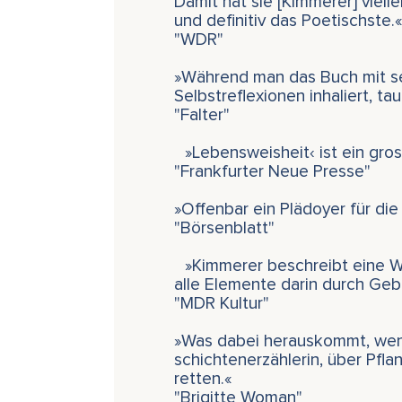
Damit hat sie [Kimmerer] viel
und definitiv das Poetischste.«
"WDR"
»Während man das Buch mit se
Selbstreflexionen inhaliert, t
"Falter"
»Lebensweisheit‹ ist ein gros
"Frankfurter Neue Presse"
»Offenbar ein Plädoyer für di
"Börsenblatt"
»Kimmerer beschreibt eine We
alle Elemente darin durch Ge
"MDR Kultur"
»Was dabei herauskommt, wen
schichtenerzählerin, über Pfla
retten.«
"Brigitte Woman"