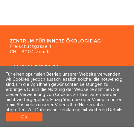
ZENTRUM FÜR INNERE ÖKOLOGIE
AG
Freischützgasse 1
CH - 8004 Zürich
+41 (0)44 218 80 80
info@traumahealing.ch
Für einen optimalen Betrieb unserer Website verwenden
info@polarity.se
wir Cookies, jedoch ausschliesslich solche, die notwendig
sind, um die von Ihnen gewünschten Leistungen zu
erbringen. Durch die Nutzung der Webseite stimmen Sie
Kontakt & Info
Folge uns
dieser Verwendung von Cookies zu. Ihre Daten werden
Newsletter
nicht weitergegeben. Einzig Youtube oder Vimeo könnten
Impressum & Datenschutz
beim Abspielen unserer Videos Ihre Nutzerdaten
AGBs
abgreifen.
Zur Datenschutzerklärung mit weiteren Details
.
OK