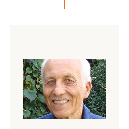
In der wohl ältesten, noch stark auf das
Weibliche bezogenen religiösen
Vorstellungswelt ist diese kosmische Polarität
Ausdruck der unzerstörbaren Lebenskraft
einer in der ganzen Natur wirksamen Mutter-
und Liebesgöttin, welche sich primär in der
Spirale darstellt. Ganz allgemein lässt somit
eine universelle Lebensenergie die ganze
materielle Schöpfung in Form einer
spiralförmigen feinstofflichen
Wirbelbewegung aus sich hervorgehen. Auf
der biologischen Ebene, wo sich die
Schöpfung vervollkommnet, ist diese
unzerstörbare Urkraft natürlich auch ganz
besonders für die Bildung und Erhaltung
unseres Körpers verantwortlich.
Dieses uralte Wissen hat sich in den
traditionellen Formen des indischen und des