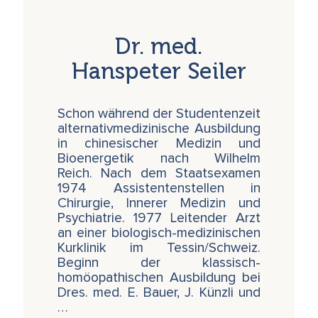
taoistisch-chinesischen Yoga, wo in beiden
Fällen die Nabel-Spirale eine wichtige Rolle
spielt, bis heute erhalten. Dieses zentrale
Dr. med.
Energiezentrum entspricht auf der
energetischen Ebene der embryonalen
Hanspeter Seiler
materiellen Blutströmung in der spiralförmigen
Nabelschnur und verbindet uns damit auch
nach der Geburt weiterhin mit dem
Schon während der Studentenzeit
urmütterlichen, lebensspendenden
alternativmedizinische Ausbildung
kosmischen Energie-Ozean.
in chinesischer Medizin und
Bioenergetik nach Wilhelm
Durch diese in uns allen wirkende, direkt mit
Reich. Nach dem Staatsexamen
unserem Geist verbundene feinstoffliche
1974 Assistentenstellen in
Schöpfungskraft tragen wir das Potential in
Chirurgie, Innerer Medizin und
uns, die sich immer wieder selbst erneuernde
Psychiatrie. 1977 Leitender Arzt
Spiralenergie im eigenen Körper durch
an einer biologisch-medizinischen
Meditation immer lebendiger und bewusster
Kurklinik im Tessin/Schweiz.
kreisen zu lassen. Dies kann heilend und
Beginn der klassisch-
sogar auch verjüngend wirken - wir erzeugen
homöopathischen Ausbildung bei
damit in uns selbst gewissermassen ein
Dres. med. E. Bauer, J. Künzli und
eigenes, immer wieder neu geborenes inneres
…
Weihnachtskind!