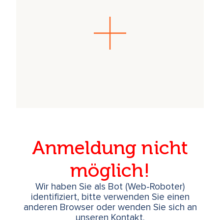
Die von der heutigen Medizin leider nicht
mehr anerkannten lebensenergetischen
Heilkräfte spielen in der Homöopathie nach S.
Hahnemann (1755 – 1843) und dem
Heilmagnetismus F.A. Mesmers (1734 – 1815)
eine zentrale Rolle. Wir werden an diesem
Abend genauer auf diese Zusammenhänge
eingehen.
Anmeldung nicht
möglich!
Wir haben Sie als Bot (Web-Roboter)
identifiziert, bitte verwenden Sie einen
anderen Browser oder wenden Sie sich an
unseren Kontakt.