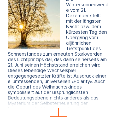
Wintersonnenwend
e vom 21.
Dezember stellt
mit der längsten
Nacht bzw. dem
kürzesten Tag den
Übergang vom
alljährlichen
Tiefstpunkt des
Sonnenstandes zum erneuten Starkwerden
des Lichtprinzips dar, das dann seinerseits am
21. Juni seinen Höchststand erreichen wird.
Dieses lebendige Wechselspiel
entgegengesetzter Kräfte ist Ausdruck einer
allumfassenden, universellen «Polarity». Auch
die Geburt des Weihnachtskindes
symbolisiert auf der ursprünglichsten
Bedeutungsebene nichts anderes als das
Mysterium der Selbsterneuerung der
kosmischen Lichtkraft aus dem tiefsten
Dunkel der Winternacht.