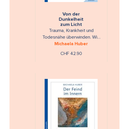
Von der
Dunkelheit
zum Licht
Trauma, Krankheit und
Todesnähe überwinden. Wie
Persönlichkeit sich
Michaela Huber
entwickeln kann
CHF 42.90