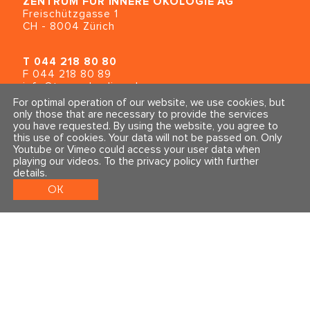
ZENTRUM FÜR INNERE ÖKOLOGIE
AG
Freischützgasse 1
CH - 8004 Zürich
T
044 218 80 80
F 044 218 80 89
info@traumahealing.ch
info@polarity.se
For optimal operation of our website, we use cookies, but
only those that are necessary to provide the services
you have requested. By using the website, you agree to
Contact & Info
Follow us
this use of cookies. Your data will not be passed on. Only
General Terms and Conditions
Youtube or Vimeo could access your user data when
Imprint & Privacy Policy
playing our videos.
To the privacy policy with further
details
.
OK